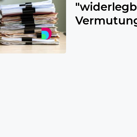
"widerleg
Vermutung