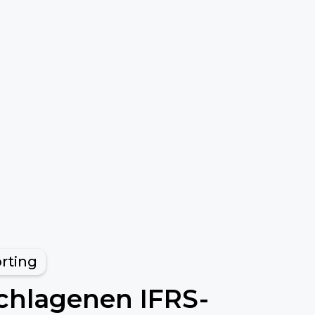
rting
schlagenen IFRS
-