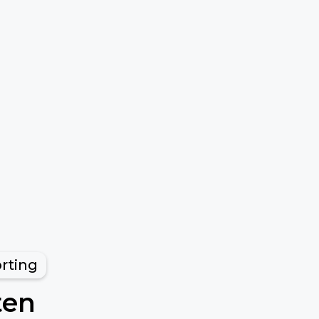
rting
ten