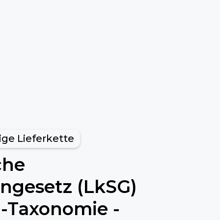
ige Lieferkette
che
engesetz (LkSG)
U-Taxonomie -