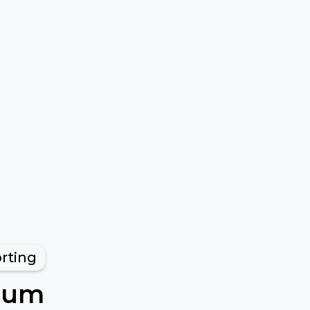
rting
n um