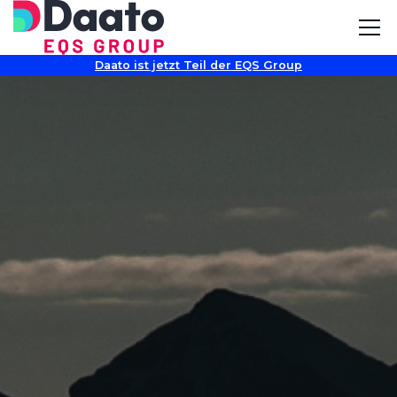
Daato ist jetzt Teil der EQS Group