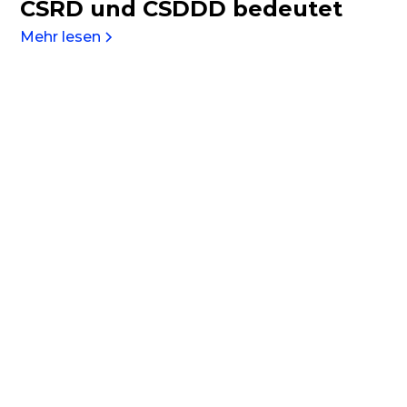
Beginnen Sie Ihre
Nachhaltigkeitsreise
mit Daato
Sprechen Sie mit unseren Experten, um
zu erfahren, wie Daato Ihnen bei der ESG-
Compliance helfen kann.
Demo buchen